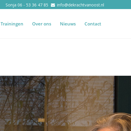
Sonja 06 - 53 36 47 85
info@dekrachtvanoost.nl
Trainingen
Over ons
Nieuws
Contact