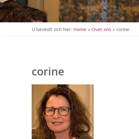
U bevindt zich hier:
Home
»
Over ons
»
corine
corine