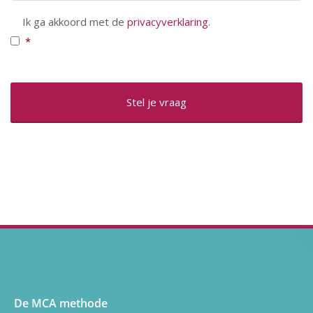
Toestemming
*
Ik ga akkoord met de
privacyverklaring
.
*
De MCA methode